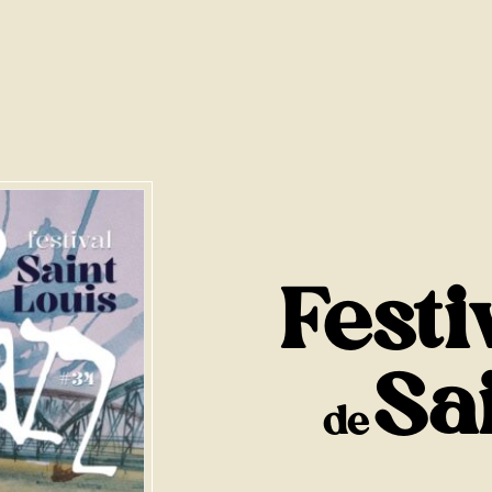
Festi
Sai
de