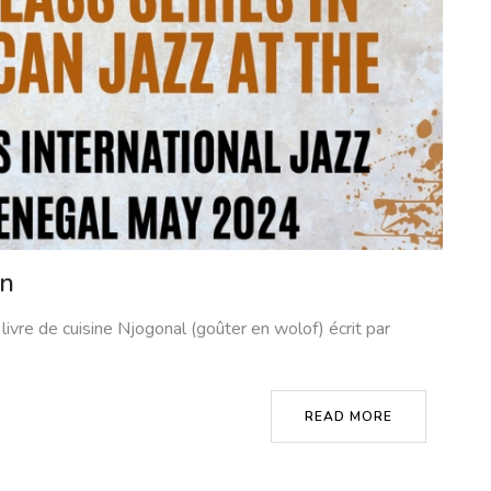
in
ivre de cuisine Njogonal (goûter en wolof) écrit par
READ MORE