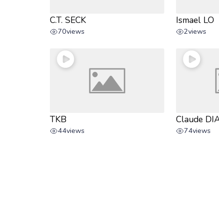
C.T. SECK
Ismael LO
70
views
2
views
TKB
Claude DI
44
views
74
views