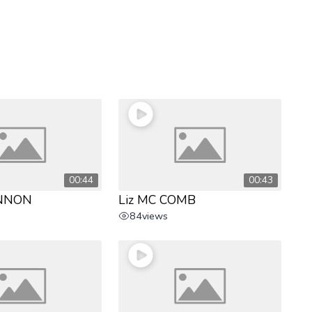
00:44
00:43
ANNON
Liz MC COMB
84
views