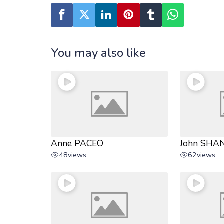
You may also like
Anne PACEO
John SH
48
views
62
views