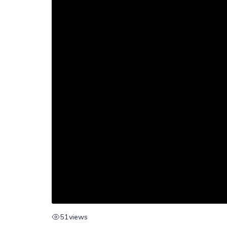
51
views