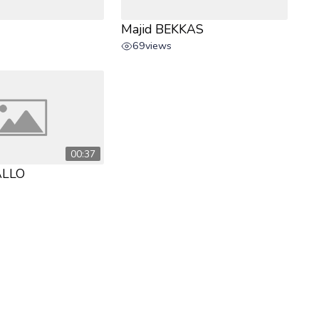
Majid BEKKAS
69
views
00:37
ALLO