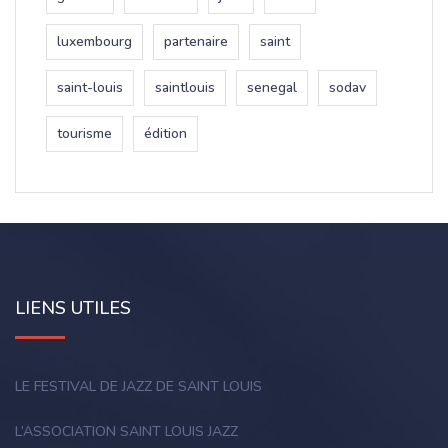
luxembourg
partenaire
saint
saint-louis
saintlouis
senegal
sodav
tourisme
édition
LIENS UTILES
LE FESTIVAL DE JAZZ DE SAINT LOUIS
L’ASSOCIATION SAINT LOUIS JAZZ